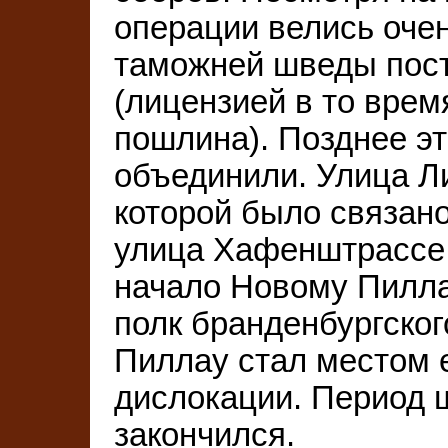
операции велись оче
таможней шведы пос
(лицензией в то вре
пошлина). Позднее э
объединили. Улица Л
которой было связано
улица Хафенштрассе 
начало Новому Пиллау
полк бранденбургског
Пиллау стал местом 
дислокации. Период 
закончился.