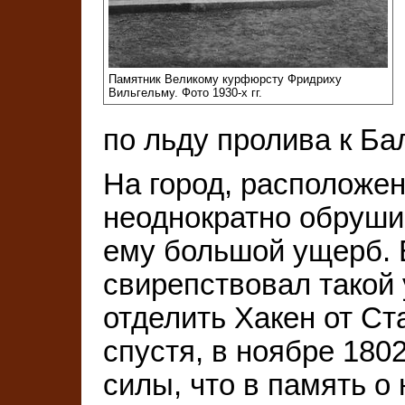
Памятник Великому курфюрсту Фридриху
Вильгельму. Фото 1930-х гг.
по льду пролива к Ба
На город, расположе
неоднократно обруши
ему большой ущерб. Е
свирепствовал такой 
отделить Хакен от Ст
спустя, в ноябре 180
силы, что в память о