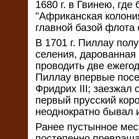
1680 г. в Гвинею, где
"Африканская колония
главной базой флота 
В 1701 г. Пиллау пол
селения, дарованная
проводить две ежегод
Пиллау впервые пос
Фридрих III; заезжал о
первый прусский коро
неоднократно бывал и
Ранее пустынное мес
постепенно превраща