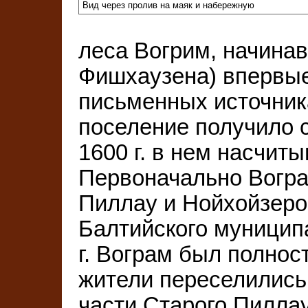
Вид через пролив на маяк и набережную
леса Вогрим, начина
Фишхаузена) впервые
письменных источниках
поселение получило с
1600 г. в нем насчиты
Первоначально Вогра
Пиллау и Нойхойзером
Балтийского муниципа
г. Вограм был полнос
жители переселились
части Старого Пиллау