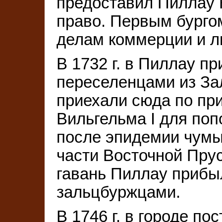
предоставил Пиллау 
право. Первым бурго
делам коммерции и л
В 1732 г. в Пиллау п
переселенцами из За
приехали сюда по п
Вильгельма I для по
после эпидемии чумы
части Восточной Прус
гавань Пиллау прибы
зальцбуржцами.
В 1746 г. в городе п