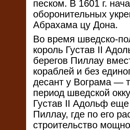
песком. В 1601 г. нач
оборонительных укре
Абрахама цу Дона.
Во время шведско-по
король Густав II Адол
берегов Пиллау вмес
кораблей и без един
десант у Вограма — 
период шведской окку
Густав II Адольф еще
Пиллау, где по его р
строительство мощно