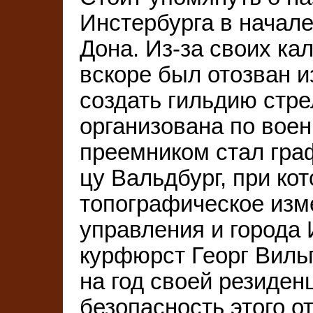
Инстербурга в начале
Дона. Из-за своих ка
вскоре был отозван и
создать гильдию стре
организована по воен
преемником стал гра
цу Вальдбург, при к
топографическое изм
управления и города И
курфюрст Георг Виль
на год своей резиден
безопасность этого о