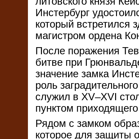
литовского князя Кейс
Инстербург удостоилс
который встретился 
магистром ордена Ко
После поражения Тевт
битве при Грюнвальд
значение замка Инсте
роль заградительного
служил в XV–XVI сто
пунктом приходящего
Рядом с замком обра
которое для защиты 