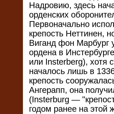
Надровию, здесь нач
орденских обороните
Первоначально испол
крепость Неттинен, но
Виганд фон Марбург 
ордена в Инстербурге
или Insterberg), хотя
началось лишь в 1336
крепость сооружалась
Ангерапп, она получи
(Insterburg — "крепос
годом ранее на этой 