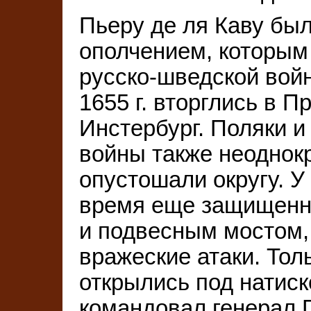
Пьеру де ля Каву бы
ополчением, которым
русско-шведской войн
1655 г. вторглись в П
Инстербург. Поляки и
войны также неоднокр
опустошали округу. У
время еще защищенн
и подвесным мостом,
вражеские атаки. Тольк
открылись под натис
командовал генерал 