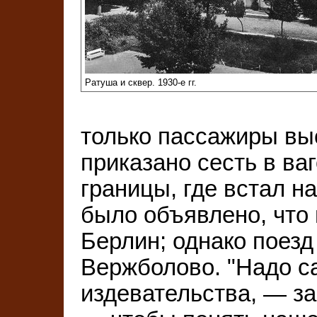
Ратуша и сквер. 1930-е гг.
только пассажиры вы
приказано сесть в ва
границы, где встал н
было объявлено, что 
Берлин; однако поезд
Вержболово. "Надо с
издевательства, — з