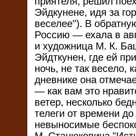
приятеля, решил поех
Эйдкунене, идя за го
веселее"). В обратну
Россию — ехала в авг
и художница М. К. Ба
Эйдткунен, где ей пр
ночь, не так весело, 
дневнике она отмечае
— как вам это нрави
ветер, несколько бед
телеги от времени д
невыносимые беспокой
М. Станюковича "Исти