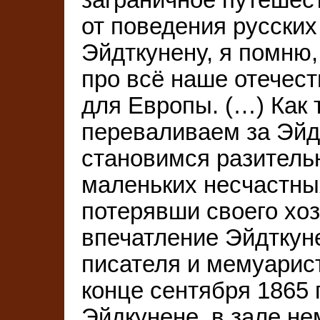
от поведения русских
Эйдткунену, я помню,
про всё наше отечест
для Европы. (…) Как 
переваливаем за Эйдт
становимся разитель
маленьких несчастных
потерявши своего хоз
впечатление Эйдткуне
писателя и мемуарист
конце сентября 1865 
Эйдкунене, в зале не