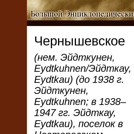
Чернышевское
(нем. Эйдткунен,
Eydtkuhnen/Эйдткау,
Eydtkau) (до 1938 г.
Эйдткунен,
Eydtkuhnen; в 1938–
1947 гг. Эйдткау,
Eydtkau), поселок в