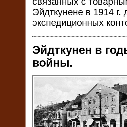
связанных с товарны
Эйдткунене в 1914 г.
экспедиционных конт
Эйдткунен в го
войны.