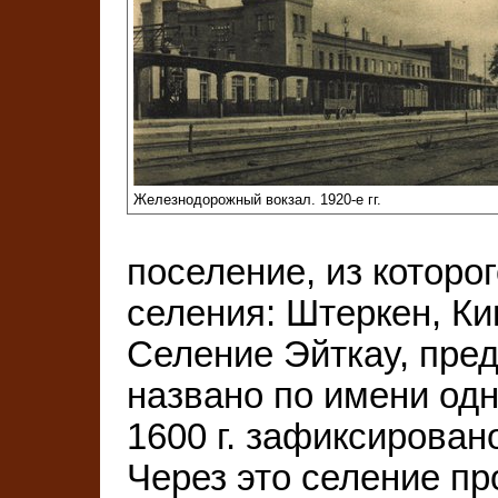
Железнодорожный вокзал. 1920-е гг.
поселение, из которог
селения: Штеркен, Ки
Селение Эйткау, пре
названо по имени одн
1600 г. зафиксирован
Через это селение пр