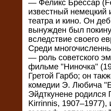
— Феликс Брессар (Fel
известный немецкий 
театра и кино. Он деб
вынужден был покинут
вследствие своего ев
Среди многочисленн
— роль советского э
фильме "Ниночка" (1
Гретой Гарбо; он так
комедии Э. Любича "Б
Эйдткунене родился Г
Kirrinnis, 1907–1977)