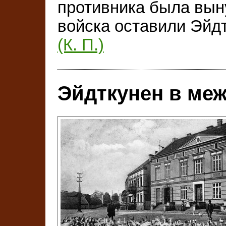
противника была вын
войска оставили Эйдт
(К. П.)
Эйдткунен в ме