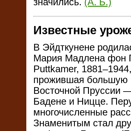
значились.
(А. Б.)
Известные урож
В Эйдткунене родила
Мария Мадлена фон П
Puttkamer, 1881–1944,
прожившая большую ч
Восточной Пруссии —
Бадене и Ницце. Пер
многочисленные расс
Знаменитым стал дру