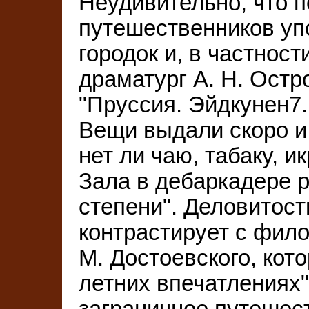
Неудивительно, что п
путешественников уп
городок и, в частност
драматург А. Н. Остр
"Пруссия. Эйдкунен7.
Вещи выдали скоро и 
нет ли чаю, табаку, и
Зала в дебаркадере 
степени". Деловитост
контрастирует с фил
М. Достоевского, кот
летних впечатлениях
заграничное путешес