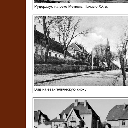
Рудерхаус на реке Мемель. Начало XX в.
Вид на евангелическую кирху