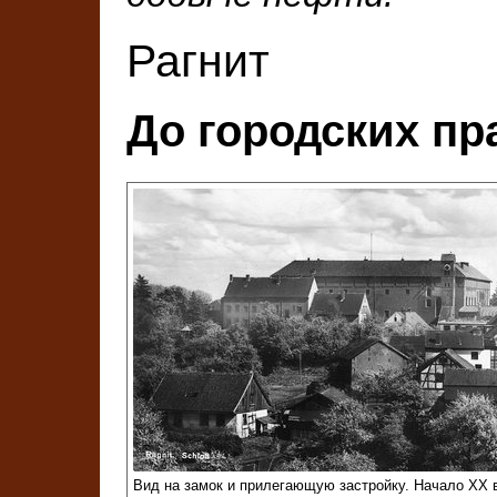
Рагнит
До городских пр
Вид на замок и прилегающую застройку. Начало XX 