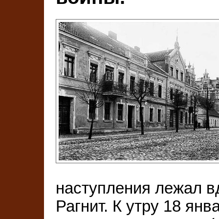
наступления лежал в
Рагнит. К утру 18 янва