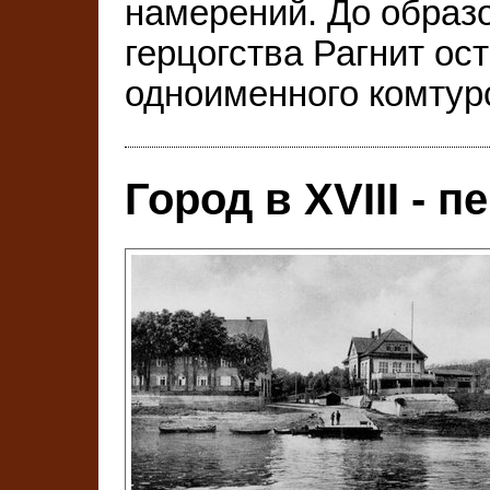
намерений. До образ
герцогства Рагнит ос
одноименного комтур
Город в ХVIII - 