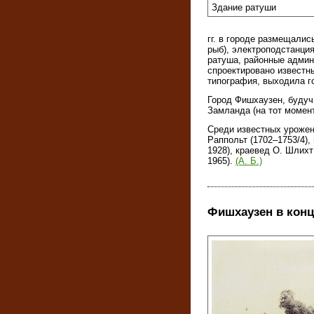
Здание ратуши
гг. в городе размещали
рыб), электроподстанци
ратуша, районные админ
спроектировано известн
типография, выходила г
Город Фишхаузен, будучи
Замланда (на тот момент
Среди известных урожен
Раппольт (1702–1753/4),
1928), краевед О. Шлихт
1965).
(А. Б.)
Фишхаузен в конц