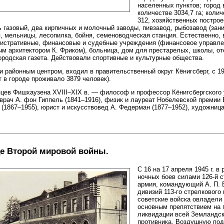
населенных пунктов; город
количестве 3034,7 га; кол
312, хозяйственных построе
сь газовый, два кирпичных и молочный заводы, пивзавод, рыбозавод (за
я, мельницы, лесопилка, бойня, семеноводческая станция. Естественно,
истративные, финансовые и судебные учреждения (финансовое управл
ым архитектором К. Фриком), больница, дом для престарелых, школы, от
ородская газета. Действовали спортивные и культурные общества.
 районным центром, входил в правительственный округ Кёнигсберг, с 19
 в городе проживало 3879 человек).
цев Фишхаузена ХVIII–ХIХ в. — философ и профессор Кёнигсбергского у
 врач А. фон Гиппель (1841–1916), физик и лауреат Нобелевской премии
 (1867–1955), юрист и искусствовед А. Федерман (1877–1952), художниц
е Второй мировой войны.
С 16 на 17 апреля 1945 г. в
ночных боев силами 126-й с
армия, командующий А. П. 
дивизий 113-го стрелкового 
советские войска овладел
основным препятствием на 
ликвидации всей Земландск
противника. Воздушную по