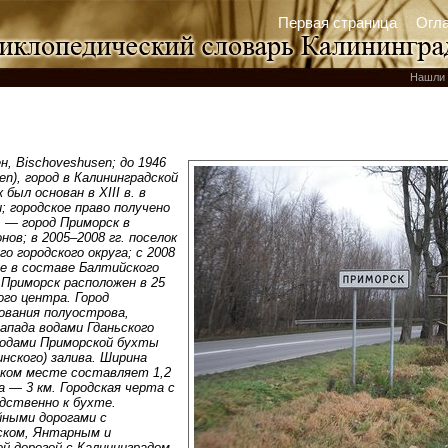
Первая страница
Огл
Нашли 
н, Bischoveshusen; до 1946
en), город в Калининградской
был основан в ХIII в. в
; городское право получено
г. — город Приморск в
ов; в 2005–2008 гг. поселок
о городского округа; с 2008
ие в составе Балтийского
 Приморск расположен в 25
ого центра. Город
ования полуострова,
апада водами Гданьского
 водами Приморской бухты
инского) залива. Ширина
зком месте составляет 1,2
а — 3 км. Городская черта с
дственно к бухте.
йными дорогами с
ском, Янтарным и
й дорогой с Калининградом