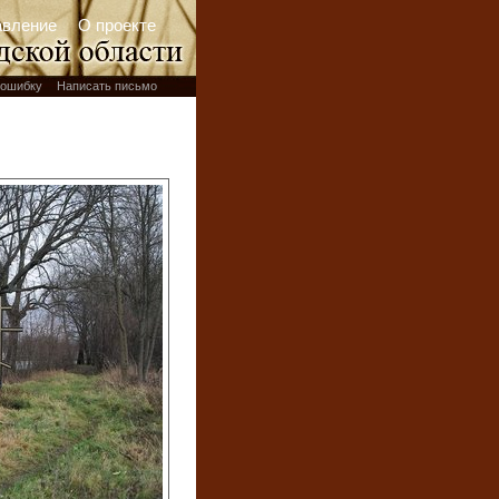
авление
О проекте
ошибку
Написать письмо