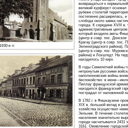
возвращаться к нормальной 
великий курфюрст основал 
рубеже столетий территори
постепенно расширялась, и 
слобода около замка части
города. К середине XVIII в
административным центром 
который входили амты Фиш
(центр в совр. пос. Донское
Крагау (центр в совр. пос. 
930-е гг.
Зеленоградского района), П
(центр в совр. пос. Муромс
района) и Лохштедт. На тер
находилось 10 кирх.
В годы Семилетней войны г
нетронутым русскими войск
наполеоновские войны внов
беспокойство: в июне—июле
Пиллау французской армие
находился французский гарн
пострадал от наложенной на
В 1782 г. в Фишхаузене про
XIX в. большой вклад в раз
хозяйства осуществил неме
Зельник. В течение столети
населения значительно выро
городе насчитывался 2431 ч
3161. Оживлению городской