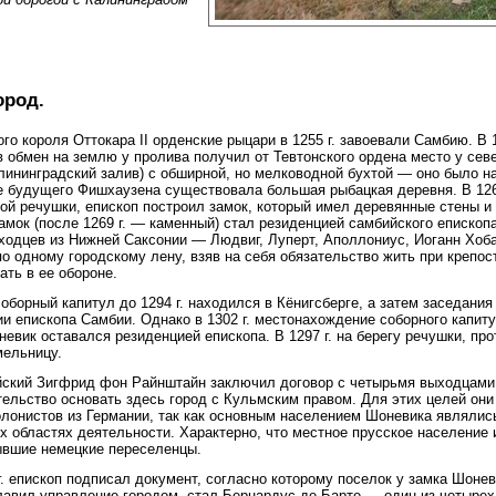
ород.
го короля Оттокара II орденские рыцари в 1255 г. завоевали Самбию. В 
 обмен на землю у пролива получил от Тевтонского ордена место у севе
ининградский залив) с обширной, но мелководной бухтой — оно было н
е будущего Фишхаузена существовала большая рыбацкая деревня. В 1266
шой речушки, епископ построил замок, который имел деревянные стены и
мок (после 1269 г. — каменный) стал резиденцией самбийского епископа.
ходцев из Нижней Саксонии — Людвиг, Луперт, Аполлониус, Иоганн Хоб
о одному городскому лену, взяв на себя обязательство жить при крепос
ать в ее обороне.
соборный капитул до 1294 г. находился в Кёнигсберге, а затем заседания
и епископа Самбии. Однако в 1302 г. местонахождение соборного капит
оневик оставался резиденцией епископа. В 1297 г. на берегу речушки, пр
мельницу.
ийский Зигфрид фон Райнштайн заключил договор с четырьмя выходцами
тельство основать здесь город с Кульмским правом. Для этих целей он
олонистов из Германии, так как основным населением Шоневика являлис
х областях деятельности. Характерно, что местное прусское население 
бывшие немецкие переселенцы.
 г. епископ подписал документ, согласно которому поселок у замка Шоне
главил управление городом, стал Бернардус де Барте — один из четырех