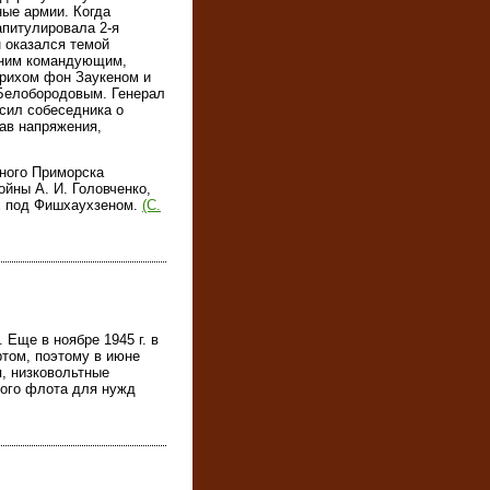
ные армии. Когда
апитулировала 2-я
 оказался темой
дним командующим,
рихом фон Заукеном и
 Белобородовым. Генерал
сил собеседника о
ав напряжения,
ного Приморска
ойны А. И. Головченко,
х под Фишхаухзеном.
(С.
 Еще в ноябре 1945 г. в
том, поэтому в июне
я, низковольтные
кого флота для нужд