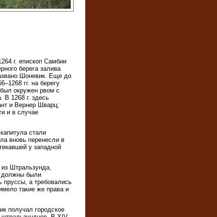
1264 г. епископ Самбии
рного берега залива
азвано Шоневик. Еще до
–1268 гг. на берегу
 был окружен рвом с
 В 1268 г. здесь
ант и Вернер Шварц;
ти и в случае
 капитула стали
ула вновь перенесли в
отекавшей у западной
 из Штральзунда,
и должны были
ь пруссы, а требовались
имело такие же права и
вик получал городское
 штральзундцев. В XIV