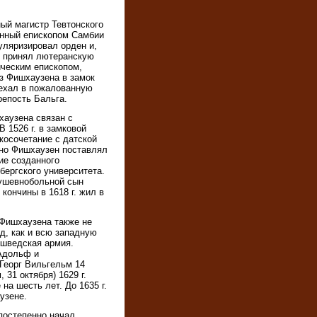
ный магистр Тевтонского
анный епископом Самбии
уляризировал орден и,
, принял лютеранскую
ическим епископом,
з Фишхаузена в замок
ехал в пожалованную
репость Бальга.
хаузена связан с
В 1526 г. в замковой
косочетание с датской
но Фишхаузен поставлял
ие созданного
сбергского университета.
душевнобольной сын
кончины в 1618 г. жил в
Фишхаузена также не
од, как и всю западную
 шведская армия.
 Адольф и
Георг Вильгельм 14
 31 октября) 1629 г.
на шесть лет. До 1635 г.
узене.
постепенно начал