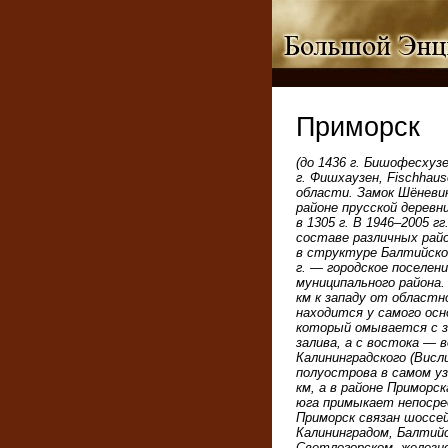
Приморск
(до 1436 г. Бишофесхузе
г. Фишхаузен, Fischhaus
области. Замок Шёневик 
районе прусской деревни
в 1305 г. В 1946–2005 г
составе различных район
в структуре Балтийског
г. — городское поселен
муниципального района.
км к западу от областн
находится у самого осн
который омывается с з
залива, а с востока —
Калининградского (Висл
полуострова в самом у
км, а в районе Приморск
юга примыкает непосре
Приморск связан шоссе
Калининградом, Балтий
Светлогорском, железно