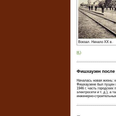
Вокзал. Начало XX в.
Н.)
Фишхаузен после
Началась новая жизнь: к
Фишхаузене был пущен в
1946 г. часть городских
электросети и т. д.), а
инженерно-строительных