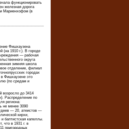
 начала функционировать
ен железная дорога
 и Мариенхофом (в
ление Фишхаузена
 (на 1910 г.). В городе
учреждения — рабочая
ельственного округа
твенная зимняя школа
товое отделение, филиал
сточнопрусских городах
 в Фишхаузене это
лю (по средам и
ей возросло до 3414
н). Распределение по
ля региона:
ь не менее 3090
удеев — 20, атеистов —
елической кирхи,
 и баптистская капеллы.
, что в 1931 г. в
11 пригородных