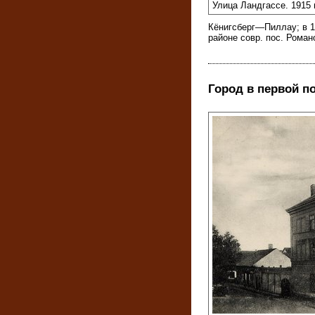
Улица Ландгассе. 1915 г
Кёнигсберг—Пиллау; в 1
районе совр. пос. Роман
Город в первой п