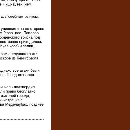
ие Фишхаузен (нем.
алась хлебным рынком,
ступившими на ее стороне
 (совр. пос. Павлово
орденского войска под
 постоянно приходилось
кая коса) и залив.
Утром следующего дня
скоре из Кёнигсберга
однако все атаки были
ен. Город оказался
эвинкель подтвердил
ели право бесплатно
 жителей города,
инистрация с
чья Меденаубах, позднее