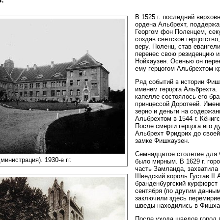
В 1525 г. последний верхов
ордена Альбрехт, поддерж
Георгом фон Поленцем, сек
создав светское герцогство
веру. Поленц, став евангел
перенес свою резиденцию и
Нойхаузен. Осенью он пере
ему герцогом Альбрехтом к
Ряд событий в истории Фиш
именем герцога Альбрехта. 
капелле состоялось его бра
принцессой Доротеей. Имен
зерно и деньги на содержан
Альбрехтом в 1544 г. Кёниг
После смерти герцога его 
Альбрехт Фридрих до своей 
замке Фишхаузен.
Семнадцатое столетие для 
инистрация). 1930-е гг.
было мирным. В 1629 г. гор
часть Замланда, захватила
Шведский король Густав II
бранденбургский курфюрст 
сентября (по другим данным,
заключили здесь перемирие 
шведы находились в Фишха
После ухода шведов город 