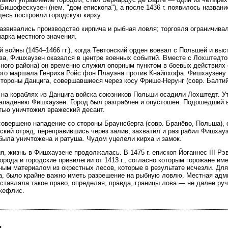
 Бишофесхузен (нем. "дом епископа"), а после 1436 г. появилось назван
здесь построили городскую кирху.
развивались производство кирпича и рыбная ловля; торговля ограничив
арка местного значения.
 войны (1454–1466 гг.), когда Тевтонский орден воевал с Польшей и вы
за, Фишхаузен оказался в центре военных событий. Вместе с Лохштедтом
ного района) он временно служил опорным пунктом в боевых действиях 
го маршала Генриха Ройс фон Плауэна против Кнайпхофа. Фишхаузену
тороны Данцига, совершавшиеся через косу Фрише-Нерунг (совр. Балтийс
ие на кораблях из Данцига войска союзников Польши осадили Лохштедт. 
ападению Фишхаузен. Город был разграблен и опустошен. Подошедший в
тью уничтожил вражеский десант.
 совершено нападение со стороны Браунсберга (совр. Бранёво, Польша), 
ьский отряд, переправившись через залив, захватил и разграбил Фишхауз
ыла уничтожена и ратуша. Чудом уцелели кирха и замок.
я, жизнь в Фишхаузене продолжалась. В 1475 г. епископ Йоганнес III Р
орода и городские привилегии от 1413 г., согласно которым горожане им
ным материалом из окрестных лесов, которые в результате исчезли. Для
а, было крайне важно иметь разрешение на рыбную ловлю. Местная адм
ставляла такое право, определяя, правда, границы лова — не далее ру
кефлис.
.