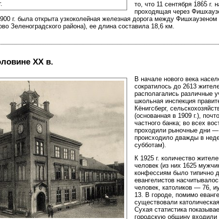
.
то, что 11 сентября 1865 г.
проходящая через Фишхауз
900 г. была открыта узкоколейная железная дорога между Фишхаузеном
ово Зеленоградского района), ее длина составила 18,6 км.
оловине ХХ в.
В начале нового века насе
сократилось до 2613 жителей
располагались различные 
школьная инспекция правит
Кёнигсберг, сельскохозяйс
(основанная в 1909 г.), поч
частного банка; во всех во
проходили рыночные дни —
происходило дважды в неде
субботам).
К 1925 г. количество жител
человек (из них 1625 мужчи
конфессиям было типично д
евангелистов насчитывалос
человек, католиков — 76, и
13. В городе, помимо еванг
существовали католическая
Сухая статистика показывает
городскую общину входили 