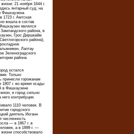
жизни: 21 ноября 1644 г.
здесь янтарный суд; на
я Фишхаузена
в 1723 г. Амтская
чно вошла в состав
. Фишхаузен являлся
Замландского района, в
хаузен, Грос Диршкайм
 Светлогорского района),
Прохладное
альмникен, Лаптау
кое Зеленоградского
ритории района
ород остался
ами. Только
ь принесли горожанам
 1807 г. во время осады
й в Фишхаузене
изон, и город сильно
 него контрибуции.
живало 1110 человек. В
витие городского
цкий деятель Иоганн
я численность
сла — в 1867 г. в
еловек, а в 1899 г. —
 жизни способствовало