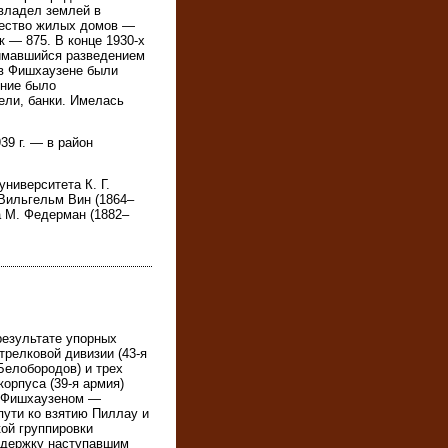
 владел землей в
ичество жилых домов —
к — 875. В конце 1930-х
нимавшийся разведением
 в Фишхаузене были
ение было
ели, банки. Имелась
39 г. — в район
ниверситета К. Г.
 Вильгельм Вин (1864–
а М. Федерман (1882–
 результате упорных
трелковой дивизии (43-я
Белобородов) и трех
корпуса (39-я армия)
и Фишхаузеном —
пути ко взятию Пиллау и
ой группировки
ддержку наступавшим