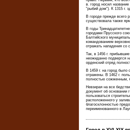
в. город носил название
"рыбий дом"). К 1315 г. 
В городе прежде всего 
существовала также ярм
В годы Тринадцатилетней
городами Прусского сою
Балтийского муниципаль
командованием верховно
отражать нападения со с
Так, в 1456 г. прибывш
неожиданно подвергся н
орденский отряд полнос
В 1459 г. на город было
отражены. В 1462 г. пол
полностью сожженным, б
Невзирая на все бедстви
документ об основании г
пользоваться строитель
расположенного у залив
благосклонностью предо
переименованного в Лау
Город в ХVI-ХIХ вв