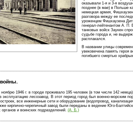
оказывали 1-я и 3-я воздуш
позднее (в мае) в Польше к
немецкая армия, Фишхаузен
разговора между ее после
уроженцем Фишхаузена Дит
генерал-лейтенантом А. П.
танковых войск Заукен спро
судьбе города и, не выдерж
расплакался.
В названии улицы современ
увековечена память героя в
погибшего смертью храбры
 войны.
 ноябрю 1946 г. в городе проживало 195 человек (в том числе 142 немца).
 эксплуатацию лесозавод. В этот период город был военно-морским пор
 построек, все инженерные сети и оборудование (водопровод, канализаци
 также кирпично-черепичный завод были переданы в ведение Юго-Балтийс
 органов и воинских подразделений.
(А. Б.)