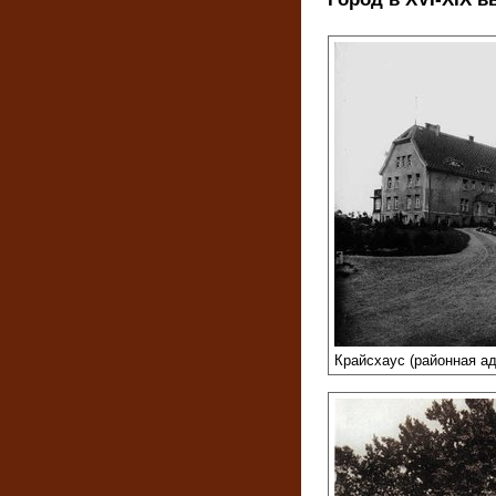
Крайсхаус (районная адм