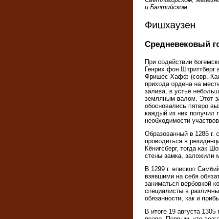
и Балтийском.
Фишхаузен
Средневековый г
При содействии богемско
Генрих фон Штриттберг в
Фришес-Хафф (совр. Кал
прихода ордена на мест
залива, в устье неболь
земляным валом. Этот за
обосновались пятеро вы
каждый из них получил п
необходимости участвов
Образованный в 1285 г. 
проводиться в резиденци
Кёнигсберг, тогда как Ш
стены замка, заложили 
В 1299 г. епископ Самб
взявшими на себя обяза
заниматься вербовкой к
специалисты в различны
обязанности, как и при
В итоге 19 августа 1305
право. Первым, кто воз