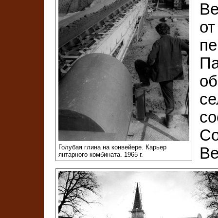
Ве
от
пе
Па
об
се
со
Со
Голубая глина на конвейере. Карьер
Ве
янтарного комбината. 1965 г.