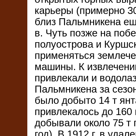
карьеры (примерно 3
близ Пальмникена ещ
в. Чуть позже на поб
полуострова и Куршс
применяться землеч
машины. К извлечени
привлекали и водолазо
Пальмникена за сезон
было добыто 14 т янт
привлекалось до 160 
добывали около 75 т 
год). В 1912 г. в удал