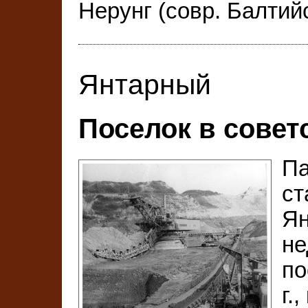
Нерунг (совр. Балтий
Янтарный
Поселок в совет
Па
ст
Ян
не
по
г.