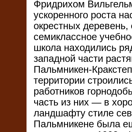
Фридрихом Вильгельмо
ускоренного роста н
окрестных деревень,
семиклассное учебно
школа находились ряд
западной части растя
Пальмникен-Кракстеп
территории строилис
работников горнодоб
часть из них — в хо
ландшафту стиле сев
Пальмникене была ещ