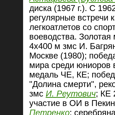
диска (1967 г.). С 196
регулярные встречи 
легкоатлетов со спо
воеводства. Золотая
4х400 м змс И. Багр
Москве (1980); побед
мира среди юниоров в
медаль ЧЕ, КЕ; поб
"Долина смерти", рек
змс
И. Реутович
; КЕ
участие в ОИ в Пекин
Петренко
; серебрян