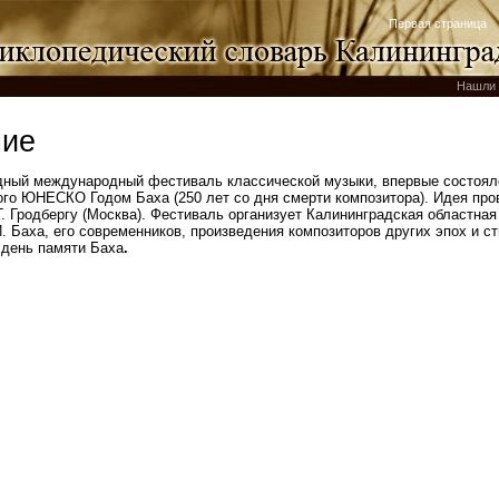
Первая страница
Нашли 
ние
дный международный фестиваль классической музыки, впервые состоял
ного ЮНЕСКО Годом Баха (250 лет со дня смерти композитора). Идея пр
Г. Гродбергу (Москва). Фестиваль организует Калининградская областна
. Баха, его современников, произведения композиторов других эпох и с
 день памяти Баха
.