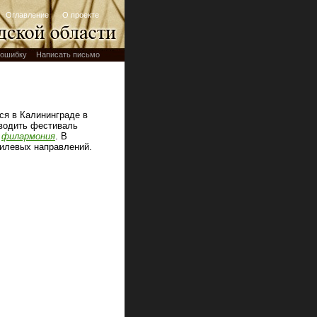
Оглавление
О проекте
ошибку
Написать письмо
ся в Калининграде в
оводить фестиваль
я
филармония
. В
тилевых направлений.