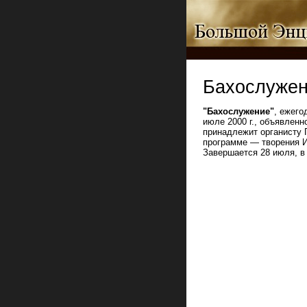
Бахослуже
"Бахослужение"
, ежего
июле 2000 г., объявлен
принадлежит органисту 
программе — творения И
Завершается 28 июля, в