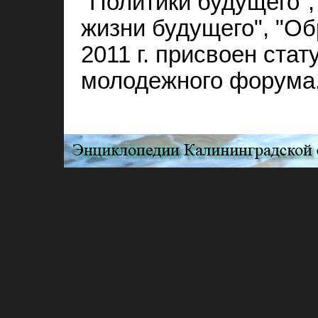
"Политики будущего",
жизни будущего", "Об
2011 г. присвоен ста
молодежного форума