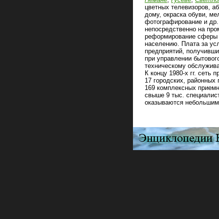
цветных телевизоров, а
дому, окраска обуви, ме
фотографирование и др. 
непосредственно на про
реформирование сферы о
населению. Плата за ус
предприятий, получивши
при управлении бытовог
техническому обслужива
К концу 1980‑х гг. сеть
17 городских, районных
169 комплексных приемн
свыше 9 тыс. специалис
оказываются небольшим