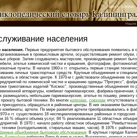
Первая страница
Нашли 
служивание населения
 населения.
Первые предприятия бытового обслуживания появились в об
организованные в промысловые артели, осуществлявшие ремонт обуви,
ных уборов. Затем создавались мастерские, производившие ремонт быт
мебели, ателье химической чистки и крашения, фотографии, фотокинолаб
рокатные пункты. В начале 1960‑х гг. открылись первые станции техниче
ивание личных транспортных средств. Крупные объединения и специал
овались в областном центре. К 1970‑м г. действовали объединение по р
предприятий по химической чистке и крашению одежды "Прогресс", фабр
вязке трикотажных изделий "Космос", производственные объединения по
левизионной аппаратуры, комбинат парикмахерских, фабрика-прачечная, 
х размещались небольшие парикмахерские, ателье по пошиву, ремонту
 прокату бытовой техники. Во многих
колхозах
,
совхозах
отсутствовала 
 приходилось обращаться в районные центры. В них оказанием бытовых
комбинаты, артели. По мере развития артели преобразовывались в фа
970‑х гг. существовало 18 неспециализированных районных и городских
ли 16 % общего объема услуг, 84 % реализовывали 11 областных объеди
дприятий. В 1970 г. начало работу областное объединение "Рембыттехн
техники (холодильников, стиральных машин, часов). В 1976 г. районны
йонные объединения бытового обслуживания
. В крупных городах Кали
м
,
Балтийске
работали Дома бытовых услуг. Внедрялись ремонт и техн