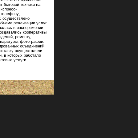
т бытовой техники на
экспресс-
 телефону;
г. осуществлено
объема реализации услуг
валась в распоряжении
создавались кооперативы
зделий, ремонту,
ппаратуры, фотографии.
зированных объединений,
доставку осуществляли
, в которых работало
ытовые услуги