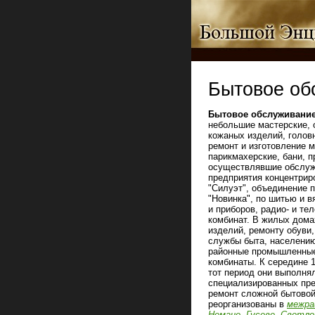
Бытовое об
Бытовое обслуживание
небольшие мастерские, 
кожаных изделий, голов
ремонт и изготовление 
парикмахерские, бани, п
осуществлявшие обслуж
предприятия концентрир
"Силуэт", объединение 
"Новинка", по шитью и 
и приборов, радио- и те
комбинат. В жилых дома
изделий, ремонту обуви,
службы быта, населению
районные промышленные 
комбинаты. К середине 1
тот период они выполня
специализированных пре
ремонт сложной бытовой 
реорганизованы в
межра
Немане
,
Гусеве
,
Светло