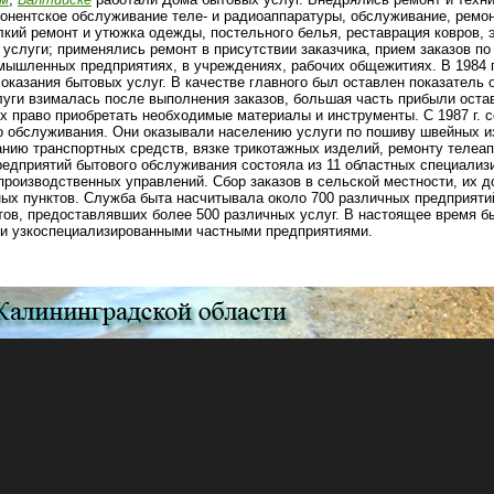
бонентское обслуживание теле- и радиоаппаратуры, обслуживание, ремон
лкий ремонт и утюжка одежды, постельного белья, реставрация ковров, 
услуги; применялись ремонт в присутствии заказчика, прием заказов по
мышленных предприятиях, в учреждениях, рабочих общежитиях. В 1984 
казания бытовых услуг. В качестве главного был оставлен показатель 
луги взималась после выполнения заказов, большая часть прибыли оста
х право приобретать необходимые материалы и инструменты. С 1987 г. 
о обслуживания. Они оказывали населению услуги по пошиву швейных и
нию транспортных средств, вязке трикотажных изделий, ремонту телеа
 предприятий бытового обслуживания состояла из 11 областных специали
 производственных управлений. Сбор заказов в сельской местности, их 
ых пунктов. Служба быта насчитывала около 700 различных предприятий
тов, предоставлявших более 500 различных услуг. В настоящее время б
и узкоспециализированными частными предприятиями.