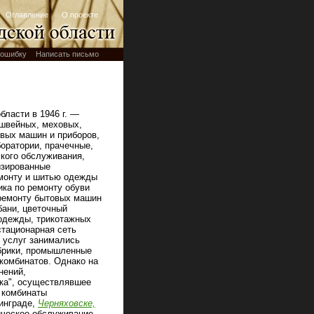
Оглавление
О проекте
ошибку
Написать письмо
ласти в 1946 г. —
 швейных, меховых,
овых машин и приборов,
оратории, прачечные,
ского обслуживания,
изированные
емонту и шитью одежды
ика по ремонту обуви
 ремонту бытовых машин
бани, цветочный
 одежды, трикотажных
стационарная сеть
 услуг занимались
брики, промышленные
 комбинатов. Однако на
нений,
ика", осуществлявшее
е комбинаты
нинграде,
Черняховске,
ическое обслуживание