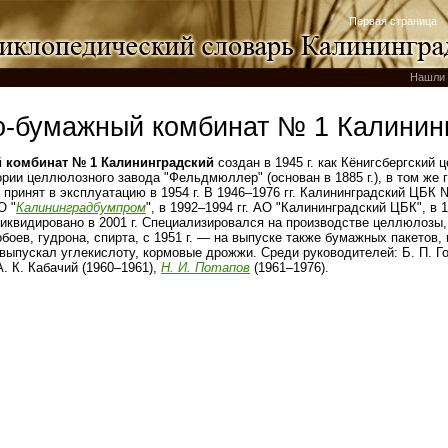
Первая страница
Нашли 
-бумажный комбинат № 1 Калинин
 комбинат № 1 Калининградский
создан в 1945 г. как Кёнигсбергский
рии целлюлозного завода "Фельдмюллер" (основан в 1885 г.), в том же
ринят в эксплуатацию в 1954 г. В 1946–1976 гг. Калининградский ЦБК № 
О "
Калининградбумпром
", в 1992–1994 гг. АО "Калининградский ЦБК", в 
ликвидировано в 2001 г. Специализировался на производстве целлюлозы,
боев, гудрона, спирта, с 1951 г. — на выпуске также бумажных пакетов,
 выпускал углекислоту, кормовые дрожжи. Среди руководителей: Б. П. Го
А. К. Кабачий (1960–1961),
Н. И. Потапов
(1961–1976).