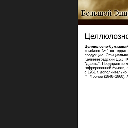
Целлюлозно
Целлюлозно-бумажный
комбинат № 1 на террито
продукцию. Официально п
Калининградский ЦБЗ П
"Дарита". Предприятие 
гофрированной бумаги, о
с 1961 г. дополнительно
Ф. Фролов (1948–1960), 