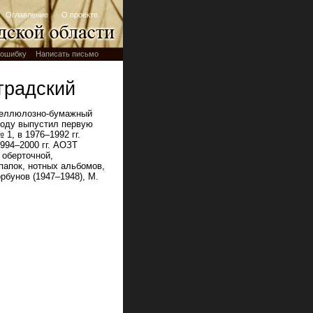
Оглавление
О проекте
ошибку
Написать письмо
градский
 целлюлозно-бумажный
 году выпустил первую
1, в 1976–1992 гг.
1994–2000 гг. АОЗТ
 оберточной,
 папок, нотных альбомов,
рбунов (1947–1948), М.