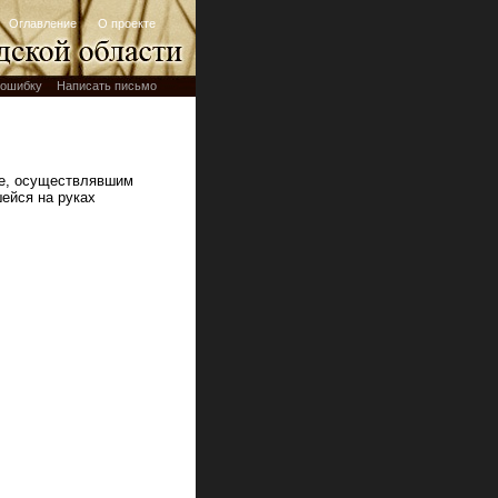
Оглавление
О проекте
ошибку
Написать письмо
де, осуществлявшим
ейся на руках