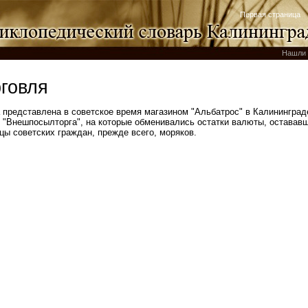
Первая страница
Нашли 
рговля
представлена в советское время магазином "Альбатрос" в Калинингра
и "Внешпосылторга", на которые обменивались остатки валюты, остававш
цы советских граждан, прежде всего, моряков.