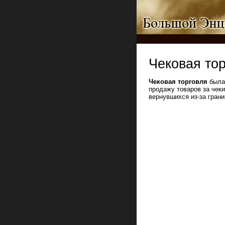
Чековая то
Чековая торговля
была 
продажу товаров за чек
вернувшихся из-за грани