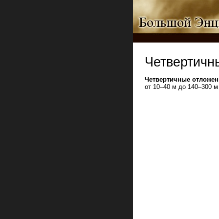
Четвертичн
Четвертичные отложен
от 10–40 м до 140–300 