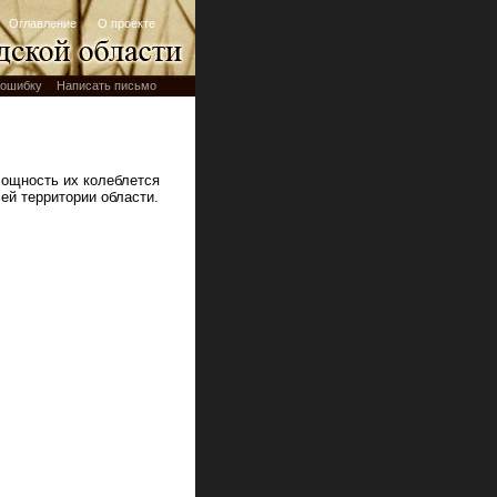
Оглавление
О проекте
ошибку
Написать письмо
Мощность их колеблется
ей территории области.