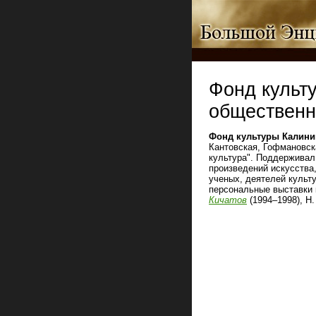
Фонд культ
обществен
Фонд культуры Калини
Кантовская, Гофмановск
культура". Поддерживал
произведений искусства
ученых, деятелей культ
персональные выставки 
Кичатов
(1994–1998), Н.