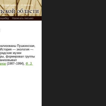
Оглавление
О проекте
ошибку
Написать письмо
й
еализованы Пушкинская,
"История — экология —
градские музеи
уры, формировал группы
ганизовывал
анов
(1987–1994),
Ф. З.