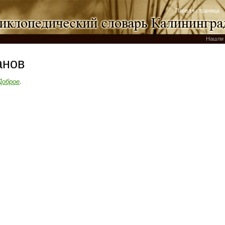
Первая страница
Нашли 
анов
Доброе
.