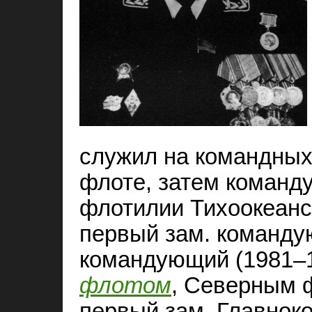
служил на командных
флоте, затем команд
флотилии Тихоокеанск
первый зам. команду
командующий (1981–
флотом
, Северным 
первый зам. Главно