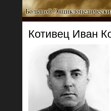
Котивец Иван К