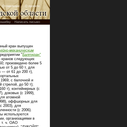
Оглавление
О проекте
ошибку
Написать письмо
нный кран выпущен
ейно-механическим
предприятии "
Балткран"
о кранов следующих
60; произведено более 5
ю от 5 до 60 т, для
 — от 61 до 200 т),
 портальных
 1969; с балочной и
 стрелой, до 50 т);
160 т), контейнерных (с
), доковых (с 1999),
для атомной
998), оффшорных для
 2003), для
енности (с 2006).
ны используются
ми, организациями в
 т. ч. ОАО
расноярск), "ЛУКОЙЛ",