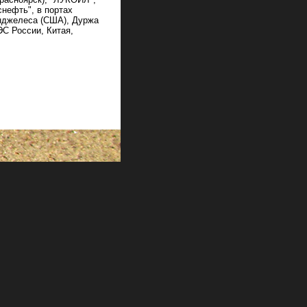
снефть", в портах
нджелеса (США), Дуржа
ЭС России, Китая,