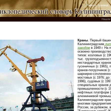
Первая страница
Нашли 
Краны
. Первый баше
Калининградским
лит
заводом
в 1949 г. На 
освоено производств
типов: козловых (с 19
тыс. грузоподъемность
нестандартных кранов
гусеничных (с 1965),
кранов‑погрузчиков (с
шарнирно-сочлененной
мостовых (с 1976; до 
1996), судовых (с 1997
специальных кранов 
промышленности (с 1
нефтяных платформ (с
алюминиевой промышл
Калининградские кра
многими предприятия
России, за рубежом, в
"Бамтоннельстрой" (К