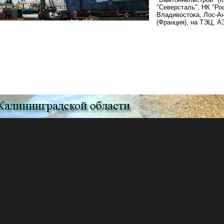
"Северсталь", НК "Ро
Владивостока, Лос-А
(Франция), на ТЭЦ, А