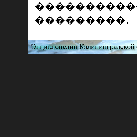
����������
���������.