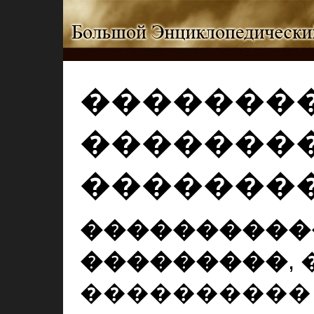
�������
�������
�������
����������
���������
,
���������