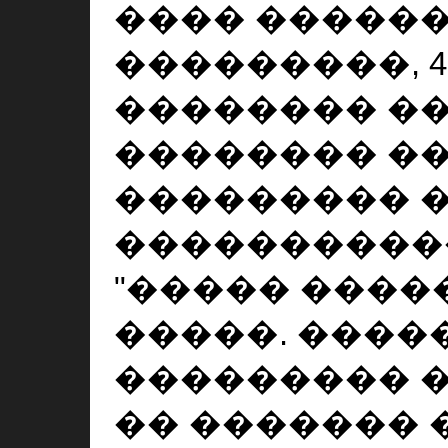
���� �������
���������, 4
�������� �
�������� �
��������� ��
����������
"����� ����
�����. ����
��������� 
�� �������