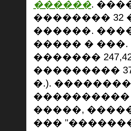
������
. ���
�������� 32
������. ��
����� � ���
������� 247,42
��������� 379
�.). �������
���������
�����, ����
��� "�������