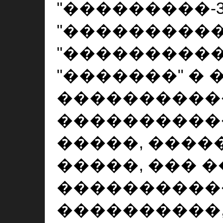
"���������‑3"
"����������
"����������
"�������" � �
����������
����������
�����, ���
�����, ��� 
����������
����������,