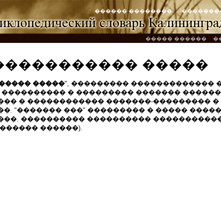
������ ��������
�������
����� ������
�
����������� �����
����� �����
", ��������� ������������� 
 ���������� � ��������� ������� ������ � 
��� � ������������ �������‑��������� �
�. "������� ���" ��������� � ����� ������
���. ���������� ���������� �����������
������ ������).