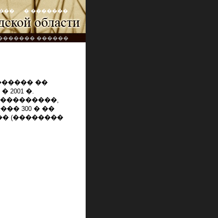
���
� �������
������� ������
������ ��
2001 �.
 ���������,
�� 300 � ��
� (��������