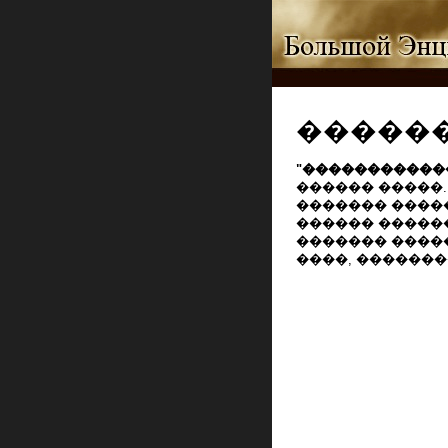
�����
"�����������
������ �����.
������� ����
������ ������
������� ����
����, �������