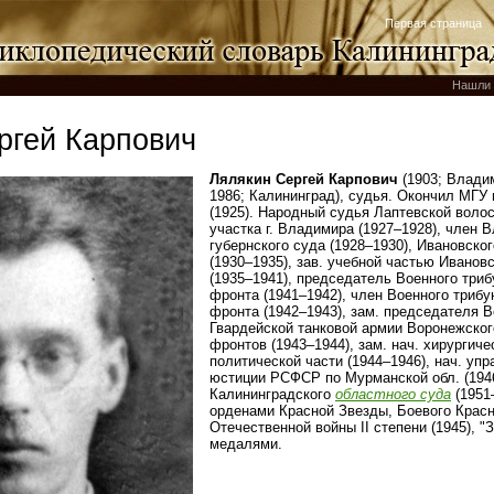
Первая страница
Нашли 
ргей Карпович
Лялякин Сергей Карпович
(1903; Влади
1986; Калининград), судья. Окончил МГУ 
(1925). Народный судья Лаптевской волост
участка г. Владимира (1927–1928), член 
губернского суда (1928–1930), Ивановско
(1930–1935), зав. учебной частью Ивано
(1935–1941), председатель Военного три
фронта (1941–1942), член Военного триб
фронта (1942–1943), зам. председателя В
Гвардейской танковой армии Воронежского
фронтов (1943–1944), зам. нач. хирургиче
политической части (1944–1946), нач. уп
юстиции РСФСР по Мурманской обл. (194
Калининградского
областного суда
(1951
орденами Красной Звезды, Боевого Красн
Отечественной войны II степени (1945), "З
медалями.