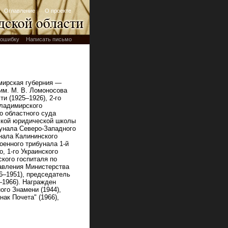
Оглавление
О проекте
ошибку
Написать письмо
мирская губерния —
им. М. В. Ломоносова
и (1925–1926), 2‑го
Владимирского
го областного суда
вской юридической школы
бунала Северо-Западного
унала Калининского
оенного трибунала 1‑й
, 1‑го Украинского
ского госпиталя по
равления Министерства
6–1951), председатель
–1966). Награжден
ого Знамени (1944),
нак Почета" (1966),