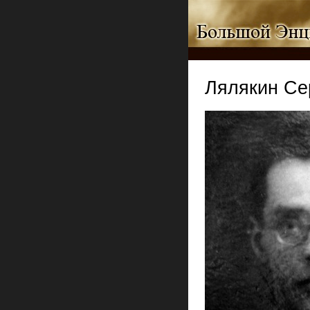
Лялякин Се