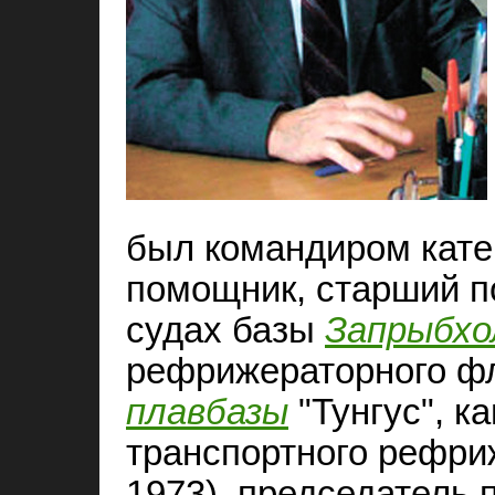
был командиром кате
помощник, старший п
судах базы
Запрыбх
рефрижераторного фл
плавбазы
"Тунгус", к
транспортного рефри
1973), председатель