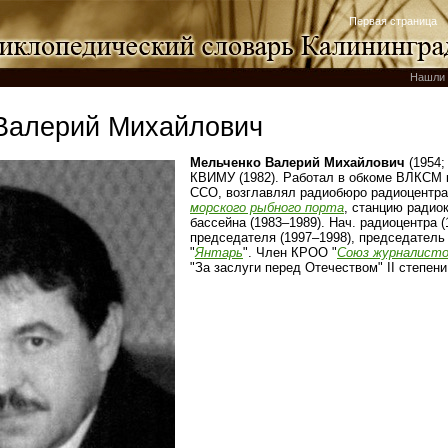
Первая страница
Нашли 
Валерий Михайлович
Мельченко Валерий Михайлович
(1954;
КВИМУ (1982). Работал в обкоме ВЛКСМ 
ССО, возглавлял радиобюро радиоцентра
морского рыбного порта
, станцию радио
бассейна (1983–1989). Нач. радиоцентра (
председателя (1997–1998), председатель
"
Янтарь
". Член КРОО "
Союз журналист
"За заслуги перед Отечеством" II степени 