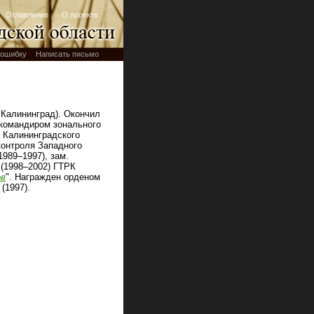
Оглавление
О проекте
ошибку
Написать письмо
 Калининград). Окончил
командиром зонального
 Калининградского
контроля Западного
1989–1997), зам.
 (1998–2002) ГТРК
ов
". Награжден орденом
(1997).