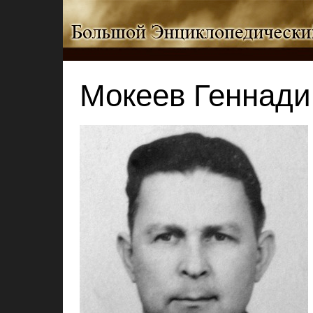
Мокеев Геннади