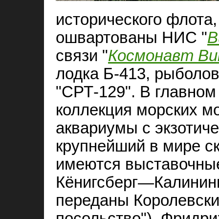
исторического флота,
ошвартованы НИС "
В
связи "
Космонавт Ви
лодка Б‑413, рыболо
"СРТ‑129". В главном
коллекция морских м
аквариумы с экзотич
крупнейший в мире ск
имеются выставочные
Кёнигсберг—Калининг
переданы Королевски
посольство"), Фридри