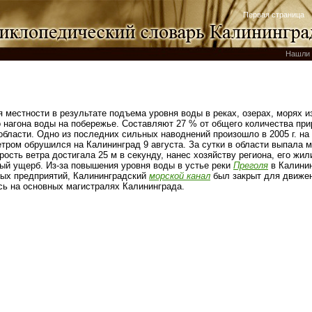
Первая страница
Нашли 
я
я местности в результате подъема уровня воды в реках, озерах, морях и
го нагона воды на побережье. Составляют 27 % от общего количества п
области. Одно из последних сильных наводнений произошло в 2005 г. на
тром обрушился на Калининград 9 августа. За сутки в области выпала 
рость ветра достигала 25 м в секунду, нанес хозяйству региона, его ж
ый ущерб. Из-за повышения уровня воды в устье реки
Преголя
в Калинин
ых предприятий, Калининградский
морской канал
был закрыт для движе
сь на основных магистралях Калининграда.