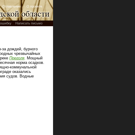
Оглавление
О проекте
ошибку
Написать письмо
з-за дождей, бурного
риродных чрезвычайных
 реке
Преголя
. Мощный
месячная норма осадков.
илищно-коммунальной
граде оказались
ния судов. Водные