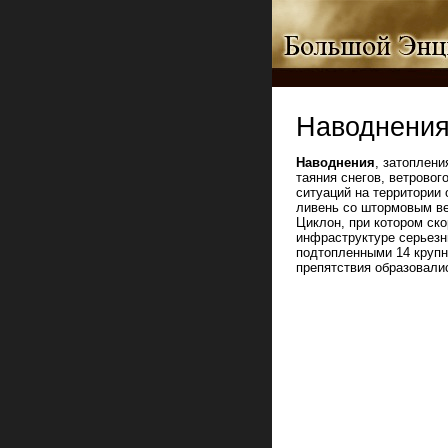
Наводнени
Наводнения
, затоплени
таяния снегов, ветрово
ситуаций на территории 
ливень со штормовым ве
Циклон, при котором ско
инфраструктуре серьезн
подтопленными 14 крупн
препятствия образовали