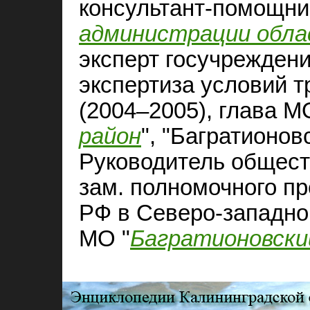
консультант-помощни
администрации обл
эксперт госучрежден
экспертиза условий т
(2004–2005), глава М
район
", "Багратионовс
Руководитель общест
зам. полномочного п
РФ в Северо-западно
МО "
Багратионовски