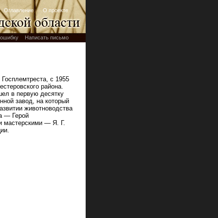
Оглавление
О проекте
ошибку
Написать письмо
Госплемтреста, с 1955
естеровского района.
шел в первую десятку
ной завод, на который
развитии животноводства
а — Герой
и мастерскими — Я. Г.
ии.