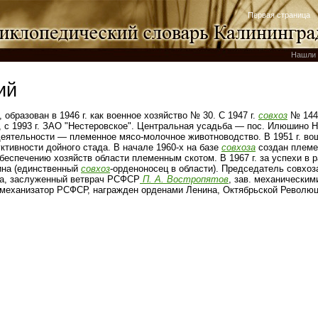
Первая страница
Нашли 
ий
, образован в 1946 г. как военное хозяйство № 30. С 1947 г.
совхоз
№ 144 
 с 1993 г. ЗАО "Нестеровское". Центральная усадьба — пос. Илюшино Н
еятельности — племенное мясо-молочное животноводство. В 1951 г. во
тивности дойного стада. В начале 1960‑х на базе
совхоза
создан племен
беспечению хозяйств области племенным скотом. В 1967 г. за успехи в 
ина (единственный
совхоз
-орденоносец в области). Председатель совхоз
да, заслуженный ветврач РСФСР
П. А. Востропятов
, зав. механическим
механизатор РСФСР, награжден орденами Ленина, Октябрьской Революц