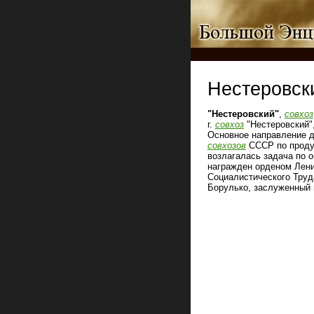
Нестеровск
"Нестеровский"
,
совхоз
г.
совхоз
"Нестеровский",
Основное направление д
совхозов
СССР по продук
возлагалась задача по о
награжден орденом Лен
Социалистического Тру
Борулько, заслуженный 