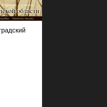
Оглавление
О проекте
ошибку
Написать письмо
градский