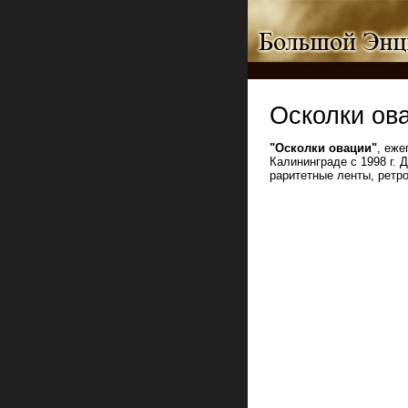
Осколки ов
"Осколки овации"
, еж
Калининграде с 1998 г.
раритетные ленты, ретр