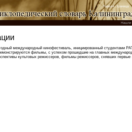
Первая страница
Нашли 
ации
егодный международный кинофестиваль, инициированный студентами РАТ
 Демонстрируются фильмы, с успехом прошедшие на главных междунаро
оспективы культовых режиссеров, фильмы режиссеров, снявших первые 