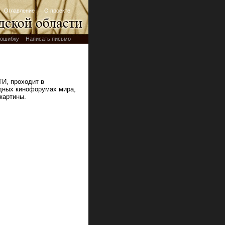
Оглавление
О проекте
ошибку
Написать письмо
И, проходит в
дных кинофорумах мира,
картины.