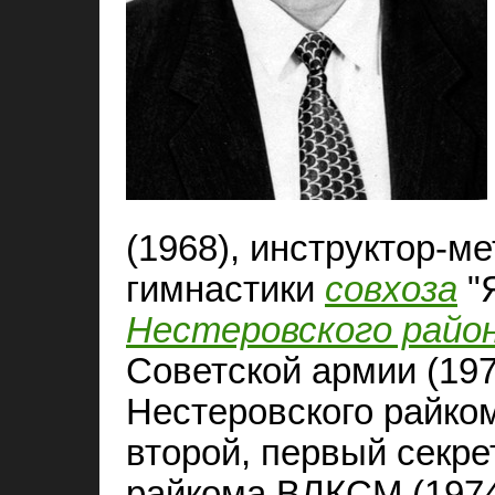
(1968), инструктор-м
гимнастики
совхоза
"
Нестеровского райо
Советской армии (197
Нестеровского райко
второй, первый секре
райкома ВЛКСМ (1974