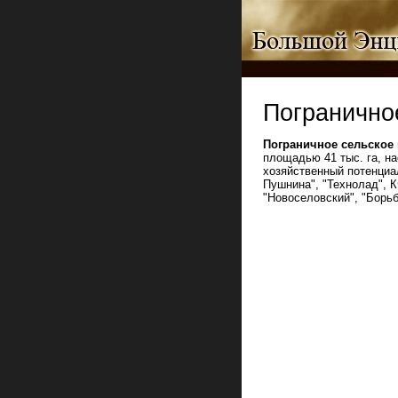
Погранично
Пограничное сельское
площадью 41 тыс. га, на
хозяйственный потенциа
Пушнина", "Технолад", 
"Новоселовский", "Борьб