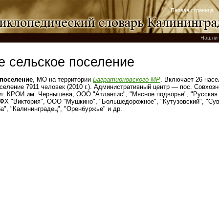
Первая страница
Нашли 
е сельское поселение
 поселение
, МО на территории
Багратионовского МР
. Включает 26 нас
селение 7911 человек (2010 г.). Административный центр — пос. Совхоз
л: КРОИ им. Чернышева, ООО "Атлантис", "Мясное подворье", "Русская
КФХ "Виктория", ООО "Мушкино", "Большедорожное", "Кутузовский", "Сув
а", "Калининградец", "Оренбуржье" и др.