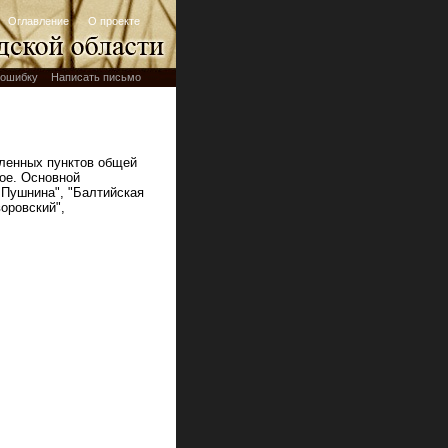
Оглавление
О проекте
ошибку
Написать письмо
еленных пунктов общей
ное. Основной
 Пушнина", "Балтийская
оровский",