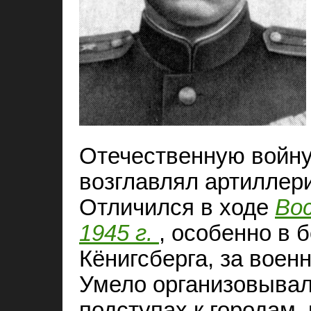
Отечественную войну
возглавлял артиллери
Отличился в ходе
Во
1945 г.
, особенно в 
Кёнигсберга, за воен
Умело организовывал
подступах к городам,