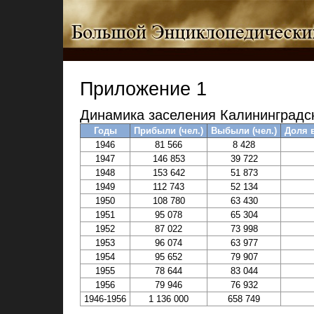
Приложение 1
Динамика заселения Калининградско
Годы
Прибыли (чел.)
Выбыли (чел.)
Доля 
1946
81 566
8 428
1947
146 853
39 722
1948
153 642
51 873
1949
112 743
52 134
1950
108 780
63 430
1951
95 078
65 304
1952
87 022
73 998
1953
96 074
63 977
1954
95 652
79 907
1955
78 644
83 044
1956
79 946
76 932
1946-1956
1 136 000
658 749