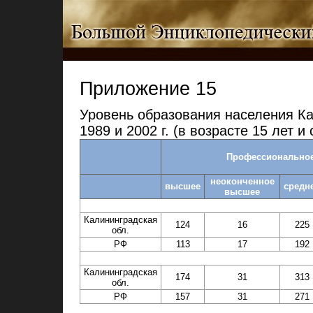
Приложение 15
Уровень образования населения Ка
1989 и 2002 г. (в возрасте 15 лет и
Профессионально
неоконченное
высшее
средн
высшее
Калининградская
124
16
225
обл.
РФ
113
17
192
Калининградская
174
31
313
обл.
РФ
157
31
271