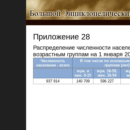
Приложение 28
Распределение численности насел
возрастным группам на 1 января 20
Численность
В том числе по основным
населения - всего
группам (лет)
муж. и
муж. 16-59,
му
жен. 0-15
жен. 16-54
ж
937 914
140 709
596 227