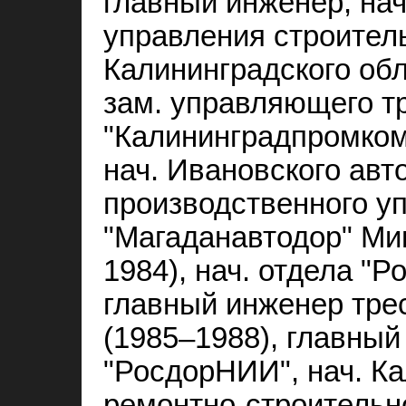
главный инженер, нач
управления строитель
Калининградского обл
зам. управляющего т
"Калининградпромкомп
нач. Ивановского авт
производственного у
"Магаданавтодор" М
1984), нач. отдела "Р
главный инженер тре
(1985–1988), главны
"РосдорНИИ", нач. Ка
ремонтно-строительн