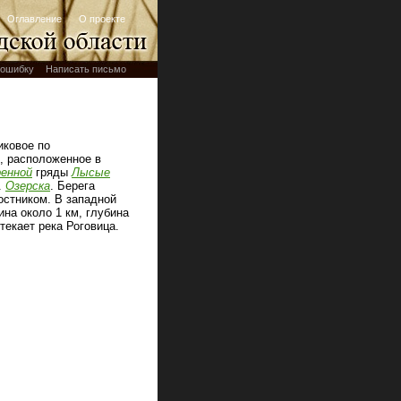
Оглавление
О проекте
ошибку
Написать письмо
иковое по
, расположенное в
ренной
гряды
Лысые
.
Озерска
. Берега
остником. В западной
ина около 1 км, глубина
текает река Роговица.