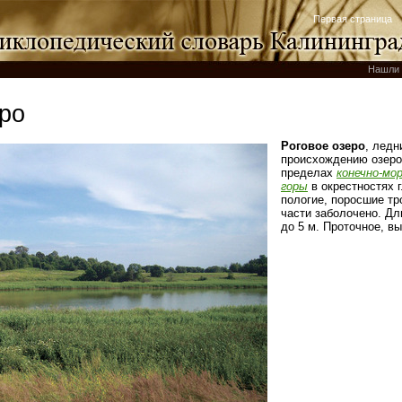
Первая страница
Нашли 
еро
Роговое озеро
, ледн
происхождению озеро
пределах
конечно-мо
горы
в окрестностях г
пологие, поросшие тр
части заболочено. Дл
до 5 м. Проточное, вы