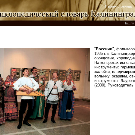
Первая страница
Нашли 
"
Россичи
", фольклор
1985 г. в Калининград
обрядовые, хороводны
На концертах исполь
инструменты: гармошк
жалейки, владимирск
волынку, окарины, с
инструменты. Лауреат
(2000). Руководитель