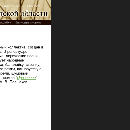
Оглавление
О проекте
ошибку
Написать письмо
ный коллектив, создан в
е. В репертуаре
е, лирические песни.
зует народные
и, балалайку, скрипку,
ие рожки, южнорусскую
вирели, шумовые
 премии "
Признание
"
 А. В. Плешаков.