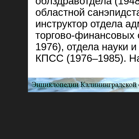
облздравотдела (1948
областной санэпидст
инструктор отдела а
торгово‑финансовых 
1976), отдела науки 
КПСС (1976–1985). Н