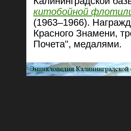
Калининградской ба
китобойной флотили
(1963–1966). Награж
Красного Знамени, т
Почета", медалями.