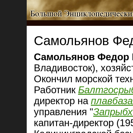
Самольянов Фе
Самольянов Федор 
Владивосток), хозяйс
Окончил морской техн
Работник
Балтгосры
директор на
плавбаза
управления "
Запрыб
капитан-директор (19