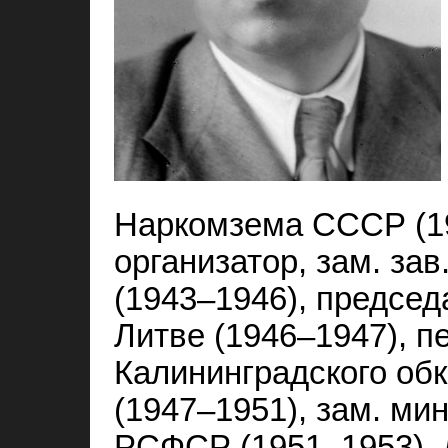
Наркомзема СССР (19
организатор, зам. зав
(1943–1946), председ
Литве (1946–1947), п
Калининградского обк
(1947–1951), зам. ми
РСФСР (1951–1953), 