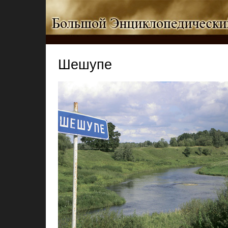
Шешупе