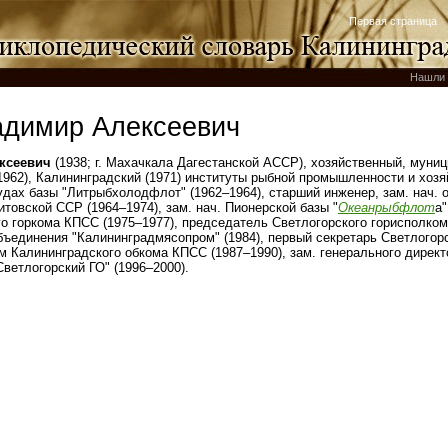
Первая страница
Нашли 
димир Алексеевич
ксеевич
(1938; г. Махачкала Дагестанской АССР), хозяйственный, муни
1962), Калининградский (1971) институты рыбной промышленности и хозя
удах базы "Литрыбхолодфлот" (1962–1964), старший инженер, зам. нач. 
товской ССР (1964–1974), зам. нач. Пионерской базы "
Океанрыбфлот
а"
о горкома КПСС (1975–1977), председатель Светлогорского горисполком
бъединения "Калининградмясопром" (1984), первый секретарь Светлогор
ом Калининградского обкома КПСС (1987–1990), зам. генерального дирек
Светлогорский ГО" (1996–2000).