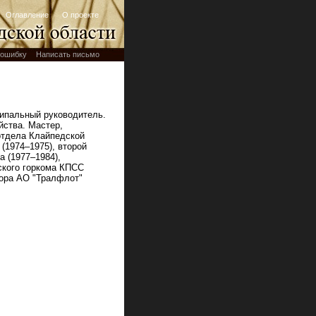
Оглавление
О проекте
ошибку
Написать письмо
ципальный руководитель.
йства. Мастер,
отдела Клайпедской
 (1974–1975), второй
а (1977–1984),
ского горкома КПСС
тора АО "Тралфлот"