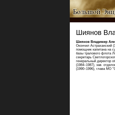
Шиянов Вла
Шиянов Владимир Але
Окончил Астраханский (
помощник капитана на с
базы тралового флота Ли
секретарь Светлогорског
генеральный директор о
(1984–1987), зав. отдел
(1990–1996), глава МО "