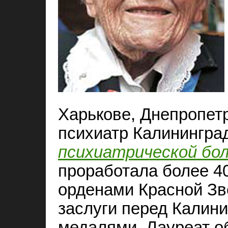
Харькове, Днепропетр
психиатр Калинингра
психиатрической бо
проработала более 40
орденами Красной Зве
заслуги перед Калинин
медалями. Лауреат о