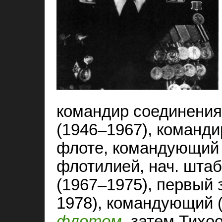
командир соединени
(1946–1967), команд
флоте, командующий 
флотилией, нач. штаб
(1967–1975), первый
1978), командующий 
флотом
, затем Тихо