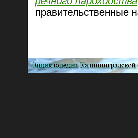
речного пароходства
правительственные н