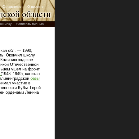
Оглавление
О проекте
ошибку
Написать письмо
кая обл. — 1990;
ль. Окончил школу
, Калининградское
ликой Отечественной
льцем ушел на фронт.
а
(1948–1949), капитан
Калининградской
базы
нимал участие в
ленности Кубы. Герой
ден орденами Ленина