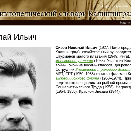
Первая страница
Нашли 
лай Ильич
Сизов Николай Ильич
(1927; Нижегородс
Калининград), хозяйственный руководите
штурманов малого плавания (1949; Рига)
мореходное училище
(1965). Участник Ве
войны: окончив восемь классов, доброво
Сотрудник
Управления тралового флот
МРТ, СРТ (1950–1968) капитан-флагман 
экспедиционного флота
(1968–1974). При
подготовке специалистов рыбной промыш
Социалистического Труда (1958). Награж
(1954, 1958), Красной Звезды (1944).