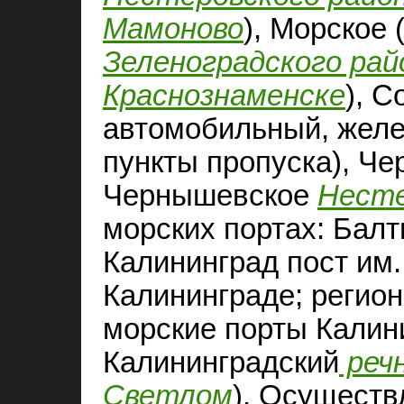
Мамоново
), Морское 
Зеленоградского рай
Краснознаменске
), С
автомобильный, желе
пункты пропуска), Че
Чернышевское
Несте
морских портах: Балти
Калининград пост им. 
Калининграде; регио
морские порты Калин
Калининградский
реч
Светлом
). Осуществ