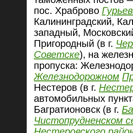
пос. Храброво
Гурьев
Калининградский, Кал
западный, Московский
Пригородный (в г.
Чер
Советске
), на желе
пропуска: Железнодо
Железнодорожном
Пр
Нестеров (в г.
Несте
автомобильных пункт
Багратионовск (в г.
Ба
Чистопрудненском с
Нестеровского райо