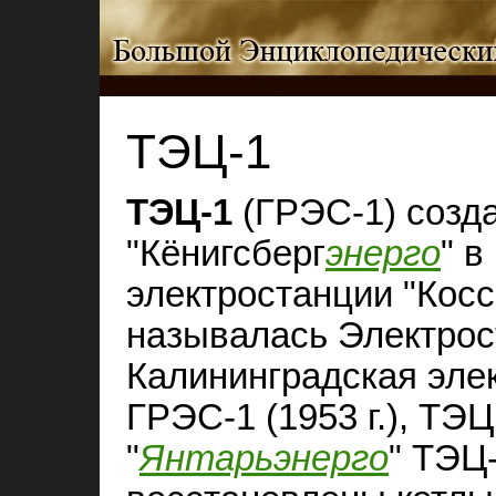
ТЭЦ-1
ТЭЦ‑1
(ГРЭС‑1) созда
"Кёнигсберг
энерго
" в
электростанции "Кос
называлась Электрост
Калининградская элект
ГРЭС‑1 (1953 г.), ТЭ
"
Янтарьэнерго
" ТЭЦ‑